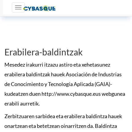
Toggle navigation
Erabilera-baldintzak
Mesedez irakurri itzazu astiro eta xehetasunez
erabilera baldintzak hauek Asociación de Industrias
de Conocimiento y Tecnología Aplicada (GAIA)-
kudeatzen duen http://www.cybasque.eus webgunea
erabili aurretik.
Zerbitzuaren sarbidea eta erabilera baldintza hauek
onartzean eta betetzean oinarritzen da. Baldintza