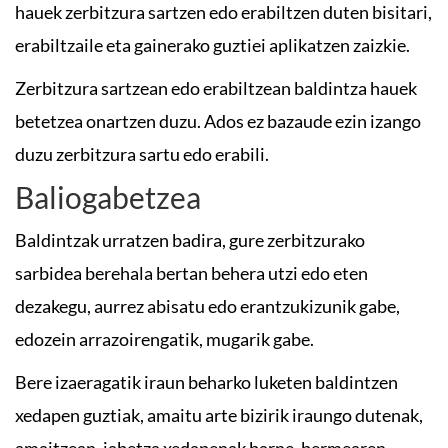
hauek zerbitzura sartzen edo erabiltzen duten bisitari,
erabiltzaile eta gainerako guztiei aplikatzen zaizkie.
Zerbitzura sartzean edo erabiltzean baldintza hauek
betetzea onartzen duzu. Ados ez bazaude ezin izango
duzu zerbitzura sartu edo erabili.
Baliogabetzea
Baldintzak urratzen badira, gure zerbitzurako
sarbidea berehala bertan behera utzi edo eten
dezakegu, aurrez abisatu edo erantzukizunik gabe,
edozein arrazoirengatik, mugarik gabe.
Bere izaeragatik iraun beharko luketen baldintzen
xedapen guztiak, amaitu arte bizirik iraungo dutenak,