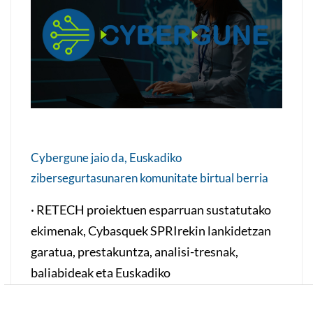
Cybergune jaio da, Euskadiko
zibersegurtasunaren komunitate birtual berria
· RETECH proiektuen esparruan sustatutako
ekimenak, Cybasquek SPRIrekin lankidetzan
garatua, prestakuntza, analisi-tresnak,
baliabideak eta Euskadiko
zibersegurtasunaren ekosistemako eskaintza