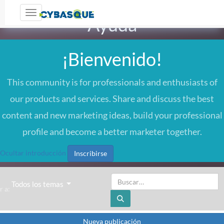
Toggle navigation
Ayuda
¡Bienvenido!
This community is for professionals and enthusiasts of
our products and services. Share and discuss the best
content and new marketing ideas, build your professional
profile and become a better marketer together.
Ocultar introducción
Inscribirse
Todos los temas
Ir a:
Nueva publicación