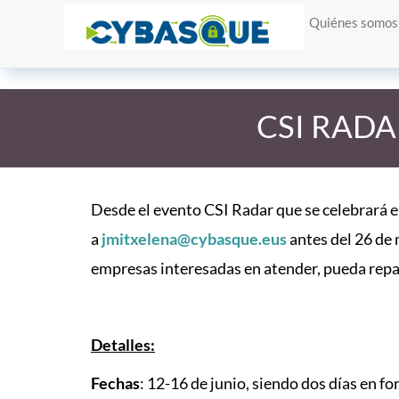
Quiénes somos
CSI RADAR
Desde el evento CSI Radar que se celebrará 
a
jmitxelena@cybasque.eus
antes del 26 de 
empresas interesadas en atender, pueda repar
Detalles:
Fechas
: 12-16 de junio, siendo dos días en fo